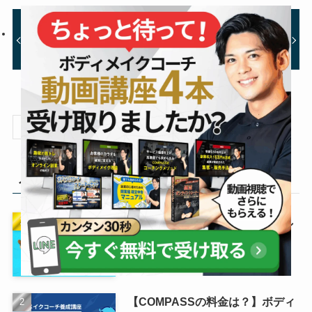
mod
【体験談】51歳元看護師が
栃木県宇都宮パーソナルジ
月100万円達成｜ボディメ
ム『Shine』
イクコーチ養成スクール
COMPASS
検索
人気記事
マッチョタイプ診断をリリースし
ました
【COMPASSの料金は？】ボディ