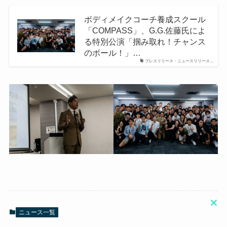
ボディメイクコーチ養成スクール
「COMPASS」、G.G.佐藤氏によ
る特別公演「掴み取れ！チャンス
のボール！」…
プレスリリース・ニュースリリース…
Clo
ニュース一覧
this