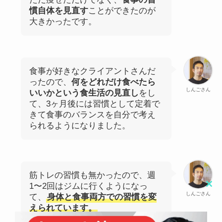
慣自体を見直す
ことができたのが
大きかったです。
食事が好きなクライアントさんだ
ったので、
何をどれだけ食べたら
しんごさん
いいかという食生活の見直し
をし
て、3ヶ月後には習慣として定着で
きて食事のバランスを自分で考え
られるようになりました。
筋トレの習慣も無かったので、週
1〜2回はジムに行くようになっ
Clo
しんごさん
て、
身体と食事両方での習慣を変
this
えられています。
mod