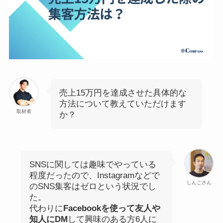
売上15万円を達成させた具体的な
方法について教えていただけます
取材者
か？
SNSに関しては趣味でやっている
程度だったので、Instagramなどで
しんごさん
のSNS集客はゼロという状況でし
た。
代わりに
Facebookを使って友人や
知人にDM
して興味のある方6人に