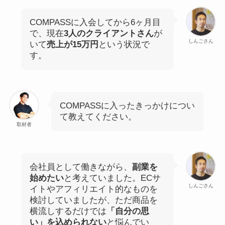
COMPASSに入会してから6ヶ月目
で、現在
3人のクライアントさん
が
しんごさん
いて
売上が15万円
という状況で
す。
COMPASSに入ったきっかけについ
て教えてください。
取材者
会社員として働きながら、
副業を
始めたい
と考えていました。ECサ
しんごさん
イトやアフィリエイト的なものを
検討していましたが、ただ商品を
横流しするだけでは
「自分の思
い」を込められない
と悩んでい