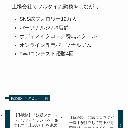
上場会社でフルタイム勤務をしながら
SNS総フォロワー12万人
パーソナルジム3店舗
ボディメイクコーチ養成スクール
オンライン専門パーソナルジム
FWJコンテスト優勝4回
受講生インタビュー一覧
【体験談】「決断ファース
【体験談】23歳プロラグビ
ト」でフィンランドへ！独
ー選手が独立して売上72万
立して売上280万円を達成
円達成｜ボディメイクコー