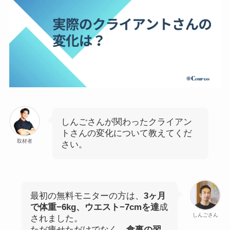
しんごさんが関わったクライアン
トさんの変化について教えてくだ
取材者
さい。
最初の無料モニターの方は、
3ヶ月
で体重−6kg、ウエスト−7cmを達
成
しんごさん
されました。
ただ痩せただけでなく、
食事の習