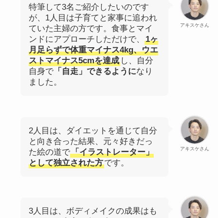
特筆して3名ご紹介したいのです
が、1人目は子育てと家事に追われ
アキスケさん
ていた主婦の方です。食事とマイ
ンドにアプローチしただけで、
1ヶ
月足らずで体重マイナス4kg、ウエ
ストマイナス5cmを達成
し、自分
自身で
「自走」できるように
なり
ました。
2人目は、ダイエットを通じて自分
と向き合った結果、元々好きだっ
アキスケさん
た絵の道で
「イラストレーター」
として独立された方
です。
3人目は、ボディメイクの成果はも