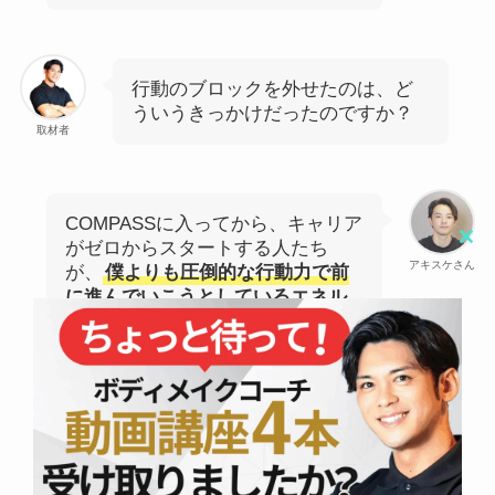
行動のブロックを外せたのは、ど
ういうきっかけだったのですか？
取材者
COMPASSに入ってから、キャリア
がゼロからスタートする人たち
Clo
アキスケさん
が、
僕よりも圧倒的な行動力で前
this
に進んでいこうとしているエネル
mod
ギーやパッションに、すごく感化
された
んです。
オフラインで実際に会うことで伝
わってくるものがありました。