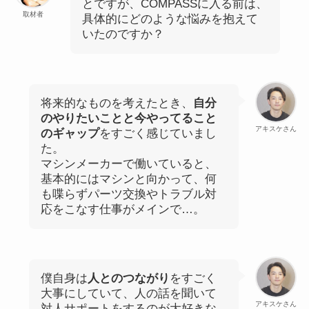
とですが、COMPASSに入る前は、
取材者
具体的にどのような悩みを抱えて
いたのですか？
将来的なものを考えたとき、
自分
のやりたいことと今やってること
アキスケさん
のギャップ
をすごく感じていまし
た。
マシンメーカーで働いていると、
基本的にはマシンと向かって、何
も喋らずパーツ交換やトラブル対
応をこなす仕事がメインで…。
僕自身は
人とのつながり
をすごく
大事にしていて、人の話を聞いて
アキスケさん
対人サポートをするのが大好きな