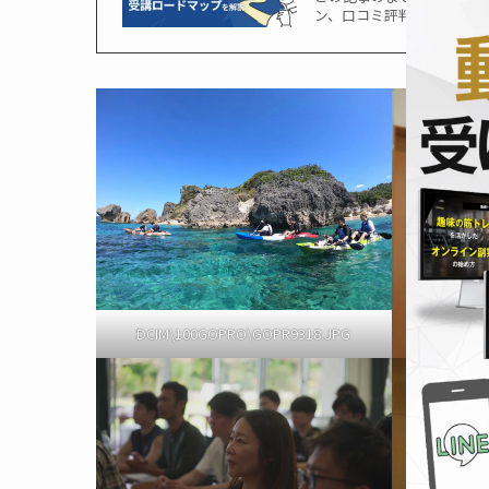
ン、口コミ評判などサービ
DCIM\100GOPRO\GOPR9318.JPG