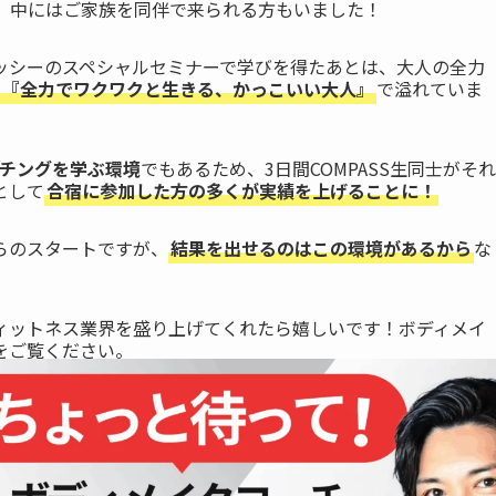
。中にはご家族を同伴で来られる方もいました！
ッシーのスペシャルセミナーで学びを得たあとは、大人の全力
『全力でワクワクと生きる、かっこいい大人』
で溢れていま
チングを学ぶ環境
でもあるため、3日間COMPASS生同士がそれ
として
合宿に参加した方の多くが実績を上げることに！
らのスタートですが、
結果を出せるのはこの環境があるから
な
ィットネス業界を盛り上げてくれたら嬉しいです！ボディメイ
をご覧ください。
養成スクールCOMPASSのカリキュラム】趣味の筋トレを活
ーチへ
では、ボディメイク養成スクールCOMPASSのカリキュラムや料金プラ