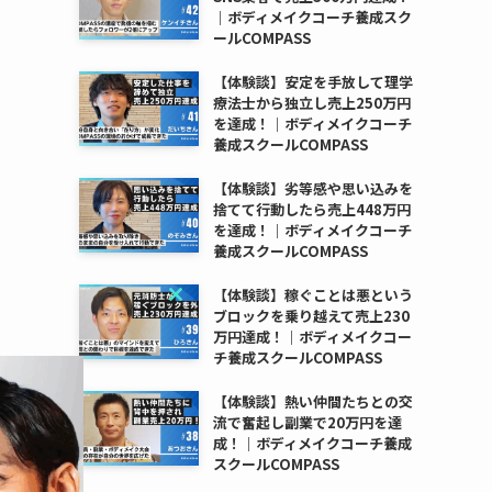
｜ボディメイクコーチ養成スク
ールCOMPASS
【体験談】安定を手放して理学
療法士から独立し売上250万円
を達成！｜ボディメイクコーチ
養成スクールCOMPASS
【体験談】劣等感や思い込みを
捨てて行動したら売上448万円
を達成！｜ボディメイクコーチ
養成スクールCOMPASS
【体験談】稼ぐことは悪という
Close
ブロックを乗り越えて売上230
万円達成！｜ボディメイクコー
this
チ養成スクールCOMPASS
module
【体験談】熱い仲間たちとの交
流で奮起し副業で20万円を達
成！｜ボディメイクコーチ養成
スクールCOMPASS