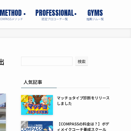
METHOD
PROFESSIONAL
GYMS
COMPASSメソッド
認定プロコーチ一覧
推薦ジム一覧
出
検索
人気記事
マッチョタイプ診断をリリース
しました
【COMPASSの料金は？】ボデ
ィメイクコーチ養成スクール